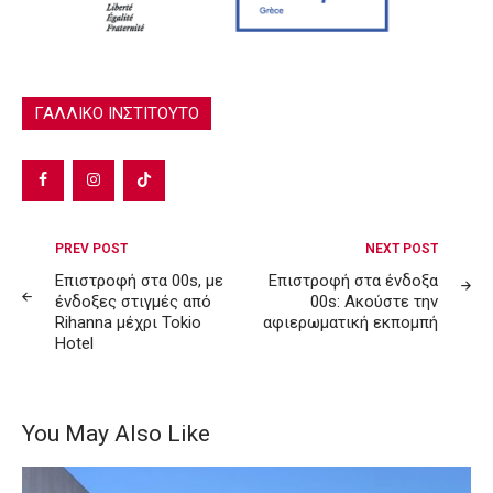
ΓΑΛΛΙΚΟ ΙΝΣΤΙΤΟΥΤΟ
Post
PREV POST
NEXT POST
navigation
Επιστροφή στα 00s, με
Επιστροφή στα ένδοξα
ένδοξες στιγμές από
00s: Ακούστε την
Rihanna μέχρι Tokio
αφιερωματική εκπομπή
Hotel
You May Also Like