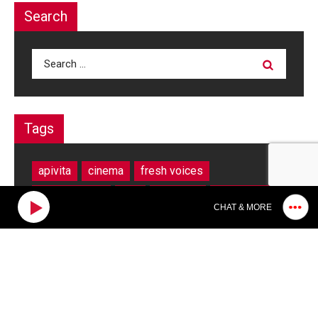
Search
Search
for:
Tags
apivita
cinema
fresh voices
jack savoretti
live
lp giobbi
new music
CHAT & MORE
nick cave
podcast
sofi tukker
the writers sessions
this is athens city festival
waldeck
ανθοκομική
γαλλικο ινστιτουτο
διαγωνισμοι