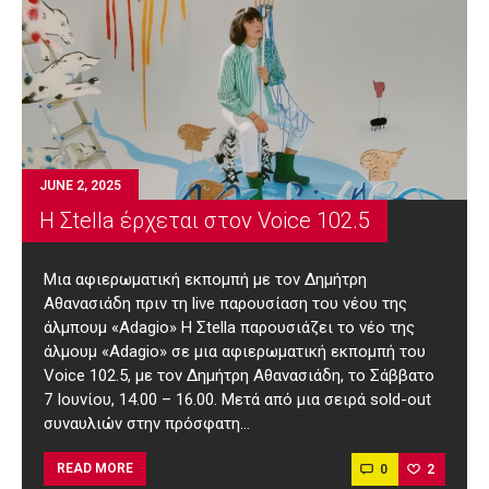
JUNE 2, 2025
Η Σtella έρχεται στον Voice 102.5
Μια αφιερωματική εκπομπή με τον Δημήτρη
Αθανασιάδη πριν τη live παρουσίαση του νέου της
άλμπουμ «Adagio» Η Σtella παρουσιάζει το νέο της
άλμουμ «Adagio» σε μια αφιερωματική εκπομπή του
Voice 102.5, με τον Δημήτρη Αθανασιάδη, το Σάββατο
7 Ιουνίου, 14.00 – 16.00. Μετά από μια σειρά sold-out
συναυλιών στην πρόσφατη…
0
2
READ MORE