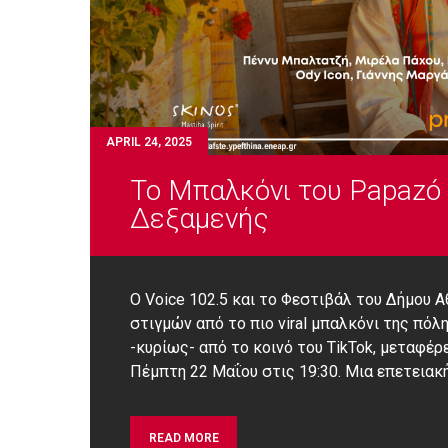
APRIL 24, 2025
Το Μπαλκόνι του Papazó 
Δεξαμενής
Ο Voice 102.5 και το Φεστιβάλ του Δήμου 
στιγμών από το πιο viral μπαλκόνι της πόλ
-κυρίως- από το κοινό του TikTok, μεταφέ
Πέμπτη 22 Μαΐου στις 19:30. Mια επετειακ
READ MORE