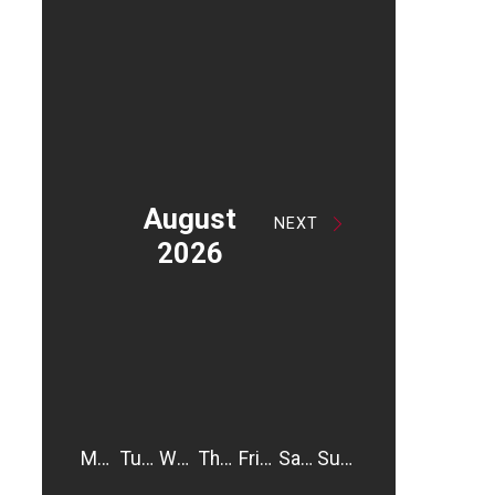
August
NEXT
2026
Monday
Tuesday
Wednesday
Thursday
Friday
Saturday
Sunday