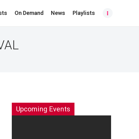
sts
On Demand
News
Playlists
VAL
Upcoming Events