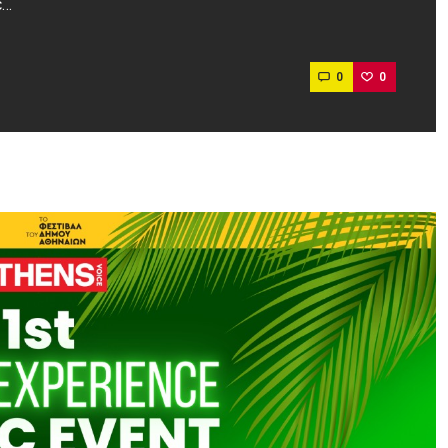
ε…
0
0