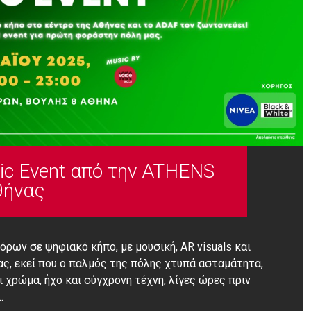
sic Event από την ATHENS
θήνας
ρων σε ψηφιακό κήπο, με μουσική, AR visuals και
ας, εκεί που ο παλμός της πόλης χτυπά ασταμάτητα,
ι χρώμα, ήχο και σύγχρονη τέχνη, λίγες ώρες πριν
…