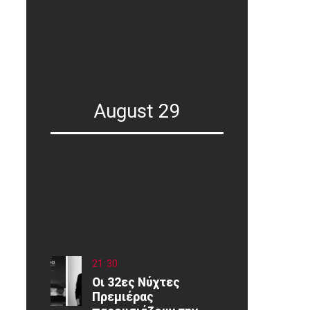
August 29
21
:
30
Οι 32ες Νύχτες
Πρεμιέρας