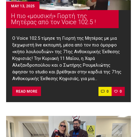
MAY 13, 2025
Η πιο «μουσική» Γιορτή της
Μητέρας από τον Voice 102.5 !
O Voice 102.5 τίμησε τη Γιορτή της Μητέρας με μια
ξεχωριστή live εκπομπή, μέσα από τον πιο όμορφo
«κήπο λουλουδιών» της 71ης Ανθοκομικής Έκθεσης
Κηφισιάς! Την Κυριακή 11 Μαΐου, η Χαρά
Αλεξανδροπούλου και ο Σωτήρης Ρουμελιώτης
άφησαν το studio και βρέθηκαν στην καρδιά της 71ης
Ανθοκομικής Έκθεσης Κηφισιάς, για μια…
0
0
READ MORE