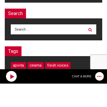
Search
Search
for:
Tags
apivita
cinema
fresh voices
jack savoretti
live
lp giobbi
new music
CHAT & MORE
nick cave
podcast
sofi tukker
the writers sessions
this is athens city festival
waldeck
ανθοκομική
γαλλικο ινστιτουτο