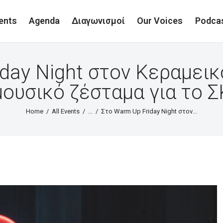
ents
Agenda
Διαγωνισμοί
Our Voices
Podca
day Night στον Κεραμεικ
μουσικό ζέσταμα για το Σ
Home
All Events
...
Στο Warm Up Friday Night στον...