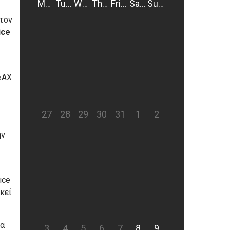
Monday
Tuesday
Wednesday
Thursday
Friday
Saturday
Sunday
στον
ice
y
 «ΑΧ
27
28
29
30
31
1
2
ην
ice
κεί
ια
3
4
5
6
7
8
9