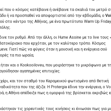
εκεί που ο κόσμος κατέβαινε ή ανέβαινε τα σκαλιά του μετρό 
ράδυ ή να προσπαθεί να αποφορτιστεί από την εβδομάδα, ο
Vo
ού στο κέντρο της Αθήνας, με ένα πρωτότυπο Warm Up Frida
πόλης.
ινε τον ρυθμό. Από την άλλη, οι Hume Assine με το live τους
βατοκύριακο που ερχόταν, με τον καλύτερο τρόπο. Κόσμος
νε. Γιατί πώς να φύγεις όταν η μουσική και η ενέργεια σού
ορές τα πιο ωραία;
ήταν και o Kookooiloveu, που μοιράστηκε το μικρόφωνο με τ
αγούδησαν αγαπημένες επιτυχίες.
χέρι, και τον σταθμό του Κεραμεικού φωτισμένο από θετική
δικότητα που της άξιζε. Η Protergia έδινε την ενέργεια, ο Vo
ορά, η Αθήνα απέδειξε πως η ομορφιά της βρίσκεται ακριβώς ε
άστηκαν τις χορευτικές τους κινήσεις κι ένιωσαν πως για μ