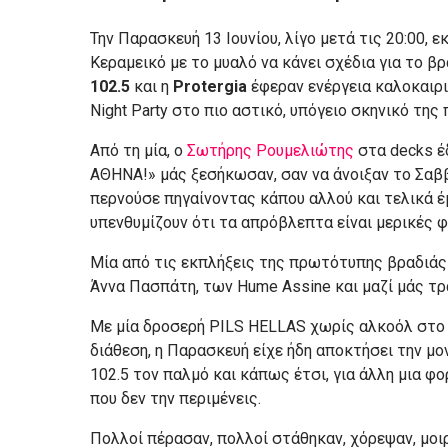
Την Παρασκευή 13 Ιουνίου, λίγο μετά τις 20:00, 
Κεραμεικό με το μυαλό να κάνει σχέδια για το β
102.5
και η
Protergia
έφεραν ενέργεια καλοκαιρι
Night Party στο πιο αστικό, υπόγειο σκηνικό της 
Από τη μία, ο
Σωτήρης Ρουμελιώτης
στα decks έδ
ΑΘΗΝΑ!» μάς ξεσήκωσαν, σαν να άνοιξαν το Σαβ
περνούσε πηγαίνοντας κάπου αλλού και τελικά έμε
υπενθυμίζουν ότι τα απρόβλεπτα είναι μερικές φ
Μία από τις εκπλήξεις της πρωτότυπης βραδιάς 
Άννα Πασπάτη, των Hume Assine και μαζί μάς τρ
Με μία δροσερή PILS HELLAS χωρίς αλκοόλ στο 
διάθεση, η Παρασκευή είχε ήδη αποκτήσει την μονα
102.5 τον παλμό και κάπως έτσι, για άλλη μια φ
που δεν την περιμένεις.
Πολλοί πέρασαν, πολλοί στάθηκαν, χόρεψαν, μοιρ