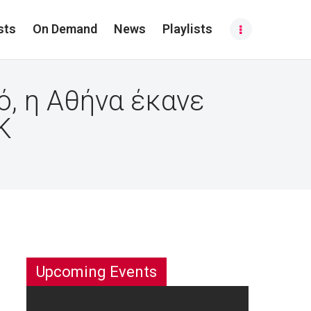
sts
On Demand
News
Playlists
ό, η Αθήνα έκανε
Κ
Upcoming Events