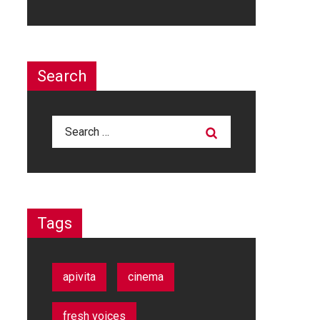
Search
Search
for:
Tags
apivita
cinema
fresh voices