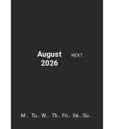
August
NEXT
2026
Monday
Tuesday
Wednesday
Thursday
Friday
Saturday
Sunday