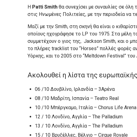
Η
Patti Smith
θα συνεχίσει με συναυλίες σε όλη 
στις Ηνωμένες Πολιτείες, με την περιοδεία να τ
Μαζί με την Smith, στη σκηνή θα είναι ο κιθαρίσ
οποίους ηχογράφησε το LP του 1975. Στα μέλη το
συμμετέχουν ο γιος της, Jackson Smith, και ο μπα
το πλήρες tracklist του “Horses” πολλές φορές α
Υόρκης, και το 2005 στο “Meltdown Festival” του
Ακολουθεί η λίστα της ευρωπαϊκής
06 /10 Δουβλίνο, Ιρλανδία – 3Αρένα
08 /10 Μαδρίτη, Ισπανία – Teatro Real
10 /10 Μπέργκαμο, Ιταλία – Chorus Life Arena
12 / 10 Λονδίνο, Αγγλία – The Palladium
13 / 10 Λονδίνο, Αγγλία – The Palladium
15 / 10 Βρυξέλλες, Βέλγιο – Cirque Royale