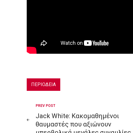
ΠΕΡΙΟΔΕΙΑ
Post
PREV POST
Jack White: Κακομαθημένοι
navigation
θαυμαστές που αξιώνουν
υπερβολικά μεγάλες συναυλίες