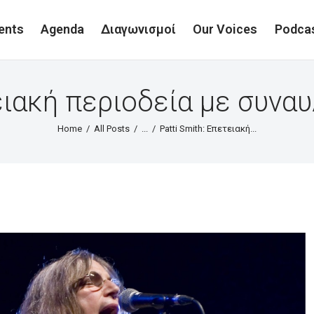
ents
Agenda
Διαγωνισμοί
Our Voices
Podca
τειακή περιοδεία με συνα
Home
All Posts
...
Patti Smith: Επετειακή...