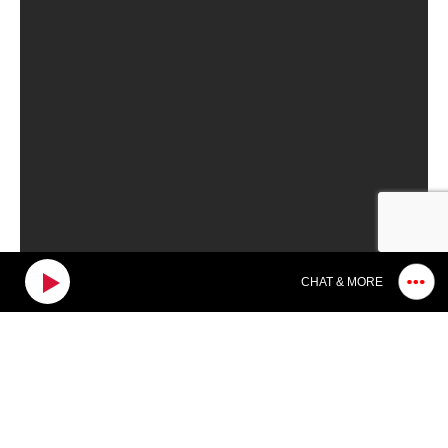
CHAT & MORE
24
25
26
27
28
29
30