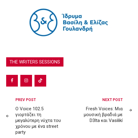
THE WRITERS SESSIONS
Post
PREV POST
NEXT POST
navigation
Ο Voice 102.5
Fresh Voices: Μια
γιορτάζει τη
μουσική βραδιά με
μεγαλύτερη νύχτα του
D3lta και Vasilikí
χρόνου με ένα street
party