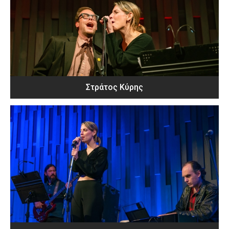
Στράτος Κύρης