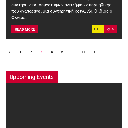
αυστηρών και σεμνότυφων αντιλήψεων περί ηθικής
που αναπαράγει μια συντηρητική κοινωνία. Ο ίδιος ο
Φεντώ,…
0
5
READ MORE
Posts
PAGE
1
PAGE
2
PAGE
3
PAGE
4
PAGE
5
<
…
PAGE
11
pagination
Upcoming Events