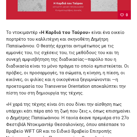
0
Το ντοκιμαντέρ «
Η Καρδιά του Ταύρου
» είναι ένα οικείο
πορτρέτο του καλλιτέχνη και σκηνοθέτη Δημήτρη
Παπαϊωάννου. Ο θεατής έρχεται αντιμέτωπος με τις
εμμονές του, τις σχέσεις του, τις μεθόδους του και τη
συνεχή αμφισβήτηση της διαδικασίας—παρόλο που η
διαδικασία είναι το μόνο πράγμα το οποίο εμπιστεύεται. Οι
πρόβες, οι προσαρμογές, τα σώματα, η κίνηση, η πίεση, οι
εικόνες, οι φιλίες και η οικογένεια ξεγυμνώνονται —η
προετοιμασία του Transverse Orientation αποκαλύπτει την
πίστη του στη δημιουργία της τέχνης.
«Η χαρά της τέχνης είναι ότι σου δίνει την αίσθηση πως
υπάρχει κάτι πέρα από τη ζωή που ζεις.», όπως επισημαίνει
ο Δημήτρης Παπαϊωάννου. Η ταινία έκανε πρεμιέρα στο 27ο
Φεστιβάλ Ντοκιμαντέρ Θεσσαλονίκης, όπου απέσπασε το
Βραβείο WIFT GR και το Ειδικό Βραβείο Επιτροπής