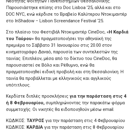
Νεότητας Φοιτητών Πανεπιστημίων Θεσσαλονίκης.
Παρουσιάστηκε επίσης στο Doc Lisboa ’25, αλλά και στο
DOC NYC, ενώ κέρδισε το Βραβείο Καλύτερου Ντοκιμαντέρ
στο InShadow – Lisbon Screendance Festival ‘25.
Στο πλαίσιο του Φεστιβάλ Ντοκιμαντέρ CineDoc, «
Η Καρδιά
του Ταύρου
» θα πραγματοποιήσει την αθηναϊκή της
πρεμιέρα το Σάββατο 31 Ιανουαρίου στις 20.00 στον
κινηματογράφο Δαναό, παρουσία των συντελεστών της
ταινίας. Επιπλέον, μέσα από το δίκτυο του CineDoc, θα
παρουσιαστεί σε Βόλο και Ρέθυμνο, ενώ θα
πραγματοποιηθεί ειδική προβολή και στη Θεσσαλονίκη. Η
ταινία θα προβάλλεται με ελληνικούς και αγγλικούς
υπότιτλους.
Κερδίστε διπλές προσκλήσεις
για την παράσταση στις 4
ή 8 Φεβρουαρίου,
συμπληρώνοντας την παρακάτω φόρμα
συμμετοχής. Oι νικητές θα ειδοποιηθούν μέσω email.
ΚΩΔΙΚΟΣ:
ΤΑΥΡΟΣ
για την παράσταση στις 4 Φεβρουαρίου
ΚΩΔΙΚΟΣ:
ΚΑΡΔΙΑ
για την παράσταση στις 8 Φεβρουαρίου