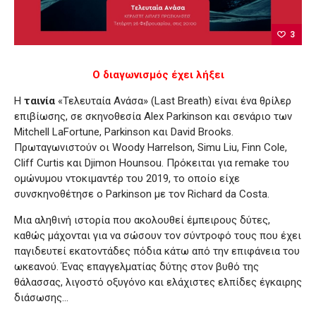
3
Ο διαγωνισμός έχει λήξει
Η
ταινία
«Τελευταία Ανάσα» (Last Breath) είναι ένα θρίλερ
επιβίωσης, σε σκηνοθεσία Alex Parkinson και σενάριο των
Mitchell LaFortune, Parkinson και David Brooks.
Πρωταγωνιστούν οι Woody Harrelson, Simu Liu, Finn Cole,
Cliff Curtis και Djimon Hounsou. Πρόκειται για remake του
ομώνυμου ντοκιμαντέρ του 2019, το οποίο είχε
συνσκηνοθέτησε ο Parkinson με τον Richard da Costa.
Μια αληθινή ιστορία που ακολουθεί έμπειρους δύτες,
καθώς μάχονται για να σώσουν τον σύντροφό τους που έχει
παγιδευτεί εκατοντάδες πόδια κάτω από την επιφάνεια του
ωκεανού. Ένας επαγγελματίας δύτης στον βυθό της
θάλασσας, λιγοστό οξυγόνο και ελάχιστες ελπίδες έγκαιρης
διάσωσης…