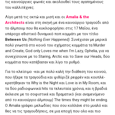
τις καινούργιες φωνές και ακολουθεί τους αγαπημένους
του καλλιτέχνες.
Λίγο μετά τις οκτώ και μισή και οι
Amalia & the
Architects
είναι στη σκηνή με ένα καινούργιο τραγούδι από
το άλμπουμ που θα κυκλοφορήσει στις 17 Μαΐου, ένα
υπέροχο εθιστικό δυναμικό ποπ κομμάτι με τον τίτλο
Between Us
(Nothing Ever Happened)
. Συνέχισαν με μερικά
πολύ γνωστά στο κοινό του σχήματος κομμάτια τα Murder
and Create, God only Loves me when I’m Lazy, Ophelia, για να
συνεχίσουνε με το Staring, Arctic και το Save our Heads, δύο
κομμάτια που κατέβασαν και λίγο το ρυθμό.
Για το κλείσιμο -και με πολύ καλή την διάθεση του κοινού,
που ήξερε τα τραγούδια και ψιθύριζέ ρεφρέν και κουπλέ-
κρατήθηκαν τα Why is the Night και Love is in My Room, και
τα δύο ραδιοφωνικά hits τα τελευταία χρόνια, και η βραδιά
έκλεισε με το σοφιστικέ και δραματικό
(και αναμενόμενο
από το καινούργιο άλμπουμ)
The times they might be ending.
Ο Amalia γράφει μελωδίες που σου κολλάνε στο μυαλό και
θες να τις τραγουδήσεις, σε μια εποχή που ολο και πιο