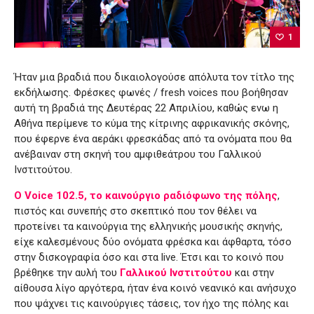
1
Ήταν μια βραδιά που δικαιολογούσε απόλυτα τον τίτλο της
εκδήλωσης. Φρέσκες φωνές / fresh voices που βοήθησαν
αυτή τη βραδιά της Δευτέρας 22 Απριλίου, καθώς ενω η
Αθήνα περίμενε το κύμα της κίτρινης αφρικανικής σκόνης,
που έφερνε ένα αεράκι φρεσκάδας από τα ονόματα που θα
ανέβαιναν στη σκηνή του αμφιθεάτρου του Γαλλικού
Ινστιτούτου.
Ο Voice 102.5, το καινούργιο ραδιόφωνο της πόλης
,
πιστός και συνεπής στο σκεπτικό που τον θέλει να
προτείνει τα καινούργια της ελληνικής μουσικής σκηνής,
είχε καλεσμένους δύο ονόματα φρέσκα και άφθαρτα, τόσο
στην δισκογραφία όσο και στα live. Έτσι και το κοινό που
βρέθηκε την αυλή του
Γαλλικού Ινστιτούτου
και στην
αίθουσα λίγο αργότερα, ήταν ένα κοινό νεανικό και ανήσυχο
που ψάχνει τις καινούργιες τάσεις, τον ήχο της πόλης και