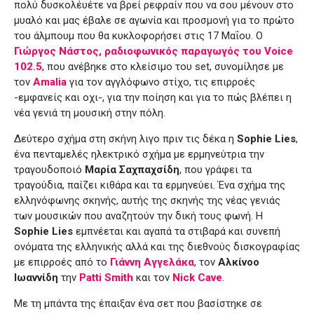
πολύ δυσκολέυέτε να βρεί ρεφραίν που να σου μένουν στο
μυαλό και μας έβαλε σε αγωνία και προσμονή για το πρώτο
του άλμπουμ που θα κυκλοφορήσει στις 17 Μαΐου. Ο
Γιώργος Νάστος, ραδιοφωνικός παραγωγός του Voice
102.5
, που ανέβηκε στο κλείσιμο του set, συνομίλησε με
τον
Amalia
για τον αγγλόφωνο στίχο, τις επιρροές
-εμφανείς και οχι-, για την ποίηση και για το πώς βλέπει η
νέα γενιά τη μουσική στην πόλη.
Δεύτερο σχήμα στη σκήνη λιγο πριν τις δέκα η
Sophie Lies
,
ένα πενταμελές ηλεκτρικό σχήμα με ερμηνεύτρια την
τραγουδοποιό
Μαρία Σαχπαχσίδη
, που γράφει τα
τραγούδια, παίζει κιθάρα και τα ερμηνεύει. Ένα σχήμα της
ελληνόφωνης σκηνής, αυτής της σκηνής της νέας γενιάς
των μουσικών που αναζητούν την δική τους φωνή. Η
Sophie Lies
εμπνέεται και αγαπά τα στιβαρά και συνεπή
ονόματα της ελληνικής αλλά και της διεθνούς δισκογραφίας
με επιρροές από το
Γιάννη Αγγελάκα
, τον
Αλκίνοο
Ιωαννίδη
την
Patti Smith
και τον
Nick Cave
.
Με τη μπάντα της έπαιξαν ένα σετ που βασίστηκε σε