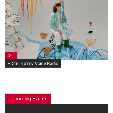
1
Η Σtella στον Voice Radio
Upcoming Events