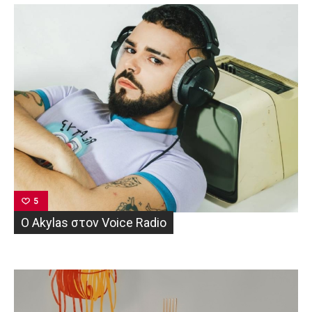
5
O Akylas στον Voice Radio