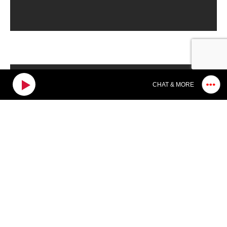
CHAT & MORE
Search
Search
for:
Tags
apivita
cinema
fresh voices