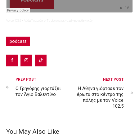
Voice 102.5
·
Αδάμ Τσαρούχης: Το ρίσκο είναι να μένεις αυθεντικός
podcast
Post
PREV POST
NEXT POST
navigation
Ο Γρηγόρης γιορτάζει
Η Αθήνα γιόρτασε τον
τον Άγιο Βαλεντίνο
έρωτα στο κέντρο της
πόλης με τον Voice
102.5
You May Also Like