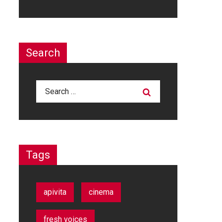
Search
Search
for:
Tags
apivita
cinema
fresh voices