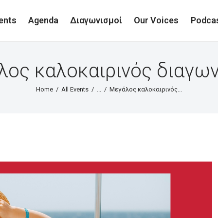
ents
Agenda
Διαγωνισμοί
Our Voices
Podca
ος καλοκαιρινός διαγω
Home
All Events
...
Μεγάλος καλοκαιρινός...