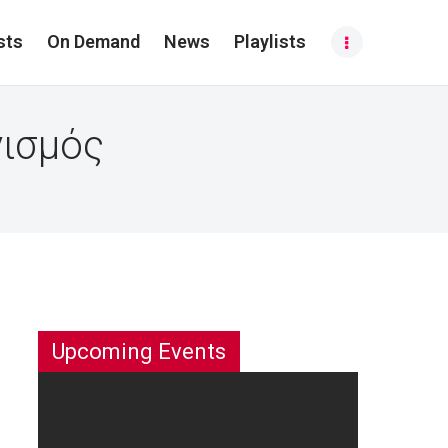
sts
On Demand
News
Playlists
νισμός
Upcoming Events