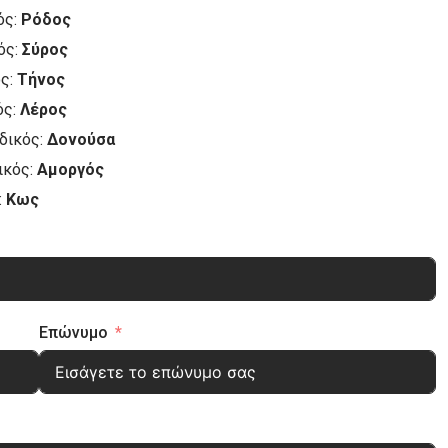
ός:
Ρόδος
ός:
Σύρος
ός:
Τήνος
ός:
Λέρος
δικός:
Δονούσα
ικός:
Αμοργός
:
Κως
Επώνυμο