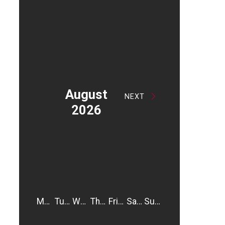
August
NEXT
2026
Monday
Tuesday
Wednesday
Thursday
Friday
Saturday
Sunday