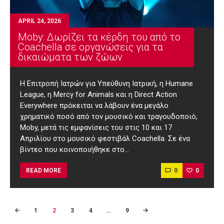
APRIL 24, 2026
Moby: Δωρίζει τα κέρδη του από το
Coachella σε οργανώσεις για τα
δικαιώματα των ζώων
Η Επιτροπή Ιατρών για Υπεύθυνη Ιατρική, η Humane
League, η Mercy for Animals και η Direct Action
Everywhere πρόκειται να λάβουν ένα μεγάλο
χρηματικό ποσό από τον μουσικό και τραγουδοποιό,
Moby, μετά τις εμφανίσεις του στις 10 και 17
Απριλίου στο μουσικό φεστιβάλ Coachella. Σε ένα
βίντεο που κοινοποιήθηκε στο…
0
0
READ MORE
Posts
PAGE
1
PAGE
2
PAGE
3
PAGE
4
…
<
PAGE
9
pagination