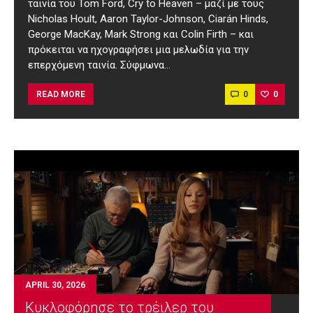
ταινία του Tom Ford, Cry to Heaven – μαζί με τους
Nicholas Hoult, Aaron Taylor-Johnson, Ciarán Hinds,
George MacKay, Mark Strong και Colin Firth – και
πρόκειται να ηχογραφήσει μια μελωδία για την
επερχόμενη ταινία. Σύφμωνα…
0
0
READ MORE
APRIL 30, 2026
Κυκλοφόρησε το τρέιλερ του