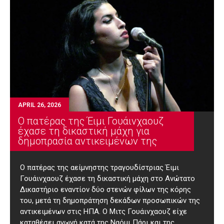
APRIL 26, 2026
Ο πατέρας της Έιμι Γουάινχαουζ
έχασε τη δικαστική μάχη για
δημοπρασία αντικειμένων της
O πατέρας της αείμνηστης τραγουδίστριας Έιμι
Γουάινχαουζ έχασε τη δικαστική μάχη στο Ανώτατο
Δικαστήριο εναντίον δύο στενών φίλων της κόρης
του, μετά τη δημοπράτηση δεκάδων προσωπικών της
αντικειμένων στις ΗΠΑ. Ο Μιτς Γουάινχαουζ είχε
καταθέσει αγωγή κατά της Ναόμι Πάρι και της