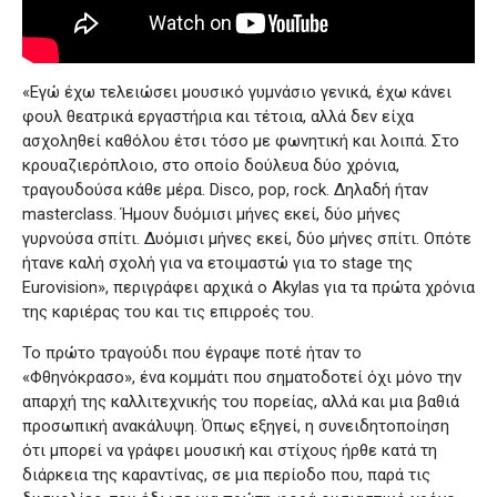
«Εγώ έχω τελειώσει μουσικό γυμνάσιο γενικά, έχω κάνει
φουλ θεατρικά εργαστήρια και τέτοια, αλλά δεν είχα
ασχοληθεί καθόλου έτσι τόσο με φωνητική και λοιπά. Στο
κρουαζιερόπλοιο, στο οποίο δούλευα δύο χρόνια,
τραγουδούσα κάθε μέρα. Disco, pop, rock. Δηλαδή ήταν
masterclass. Ήμουν δυόμισι μήνες εκεί, δύο μήνες
γυρνούσα σπίτι. Δυόμισι μήνες εκεί, δύο μήνες σπίτι. Οπότε
ήτανε καλή σχολή για να ετοιμαστώ για το stage της
Eurovision», περιγράφει αρχικά ο Akylas για τα πρώτα χρόνια
της καριέρας του και τις επιρροές του.
Το πρώτο τραγούδι που έγραψε ποτέ ήταν το
«Φθηνόκρασο», ένα κομμάτι που σηματοδοτεί όχι μόνο την
απαρχή της καλλιτεχνικής του πορείας, αλλά και μια βαθιά
προσωπική ανακάλυψη. Όπως εξηγεί, η συνειδητοποίηση
ότι μπορεί να γράφει μουσική και στίχους ήρθε κατά τη
διάρκεια της καραντίνας, σε μια περίοδο που, παρά τις