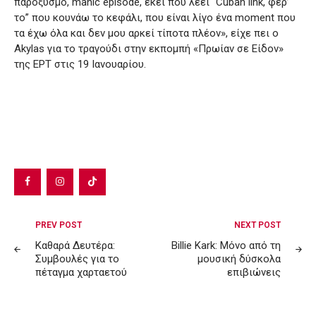
παροξυσμό, manic episode, εκεί που λέει “Cuban link, φέρ’
το” που κουνάω το κεφάλι, που είναι λίγο ένα moment που
τα έχω όλα και δεν μου αρκεί τίποτα πλέον», είχε πει ο
Akylas για το τραγούδι στην εκπομπή «Πρωίαν σε Είδον»
της ΕΡΤ στις 19 Ιανουαρίου.
Post
PREV POST
NEXT POST
navigation
Καθαρά Δευτέρα:
Billie Kark: Μόνο από τη
Συμβουλές για το
μουσική δύσκολα
πέταγμα χαρταετού
επιβιώνεις