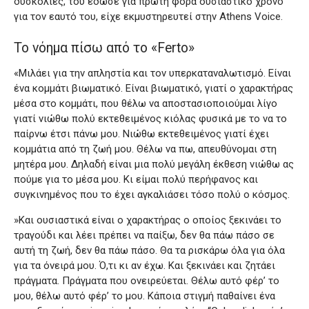
δυσκολίες, του έδωσε για πρώτη φορά ουσιαστικό χρόνο
για τον εαυτό του, είχε εκμυστηρευτεί στην Athens Voice.
Το νόημα πίσω από το «Ferto»
«Μιλάει για την απληστία και τον υπερκαταναλωτισμό. Είναι
ένα κομμάτι βιωματικό. Είναι βιωματικό, γιατί ο χαρακτήρας
μέσα στο κομμάτι, που θέλω να αποστασιοποιούμαι λίγο
γιατί νιώθω πολύ εκτεθειμένος κιόλας φυσικά με το να το
παίρνω έτσι πάνω μου. Νιώθω εκτεθειμένος γιατί έχει
κομμάτια από τη ζωή μου. Θέλω να πω, απευθύνομαι στη
μητέρα μου. Δηλαδή είναι μια πολύ μεγάλη έκθεση νιώθω ας
πούμε για το μέσα μου. Κι είμαι πολύ περήφανος και
συγκινημένος που το έχει αγκαλιάσει τόσο πολύ ο κόσμος.
»Και ουσιαστικά είναι ο χαρακτήρας ο οποίος ξεκινάει το
τραγούδι και λέει πρέπει να παίξω, δεν θα πάω πάσο σε
αυτή τη ζωή, δεν θα πάω πάσο. Θα τα ρισκάρω όλα για όλα
για τα όνειρά μου. Ό,τι κι αν έχω. Και ξεκινάει και ζητάει
πράγματα. Πράγματα που ονειρεύεται. Θέλω αυτό φέρ’ το
μου, θέλω αυτό φέρ’ το μου. Κάποια στιγμή παθαίνει ένα