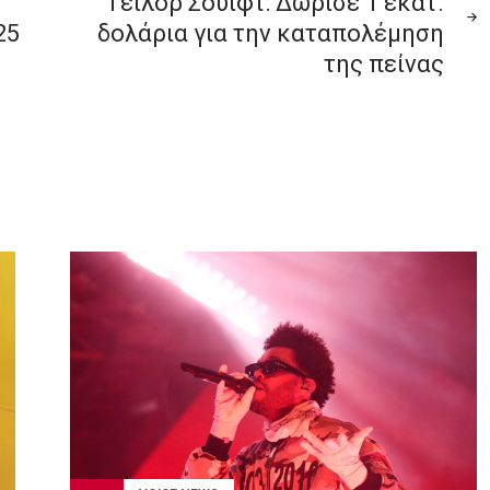
0
Τέιλορ Σουίφτ: Δώρισε 1 εκατ.
25
δολάρια για την καταπολέμηση
της πείνας