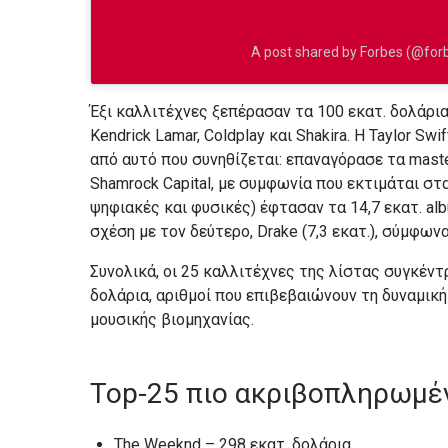
A post shared by Forbes (@for
Έξι καλλιτέχνες ξεπέρασαν τα 100 εκατ. δολάρια 
Kendrick Lamar, Coldplay και Shakira. Η Taylor Sw
από αυτό που συνηθίζεται: επαναγόρασε τα mast
Shamrock Capital, με συμφωνία που εκτιμάται στα
ψηφιακές και φυσικές) έφτασαν τα 14,7 εκατ. alb
σχέση με τον δεύτερο, Drake (7,3 εκατ.), σύμφωνα
Συνολικά, οι 25 καλλιτέχνες της λίστας συγκέντρ
δολάρια, αριθμοί που επιβεβαιώνουν τη δυναμικ
μουσικής βιομηχανίας.
Top-25 πιο ακριβοπληρωμέ
The Weeknd – 298 εκατ. δολάρια