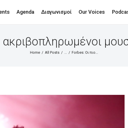
ents
Agenda
Διαγωνισμοί
Our Voices
Podca
ιο ακριβοπληρωμένοι μουσ
Home
All Posts
...
Forbes: Οι πιο...