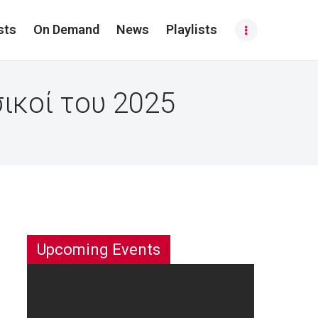
sts
On Demand
News
Playlists
ικοί του 2025
Upcoming Events