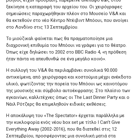
ξεκίνησε η καταγραφή του αρχείου του. Οι χειρόγραφες
σημειώσεις παραχωρήθηκαν πλέον στο Μουσείο V&A και
θα εκτεθούν στο νέο Κέντρο Ντέιβιντ Μπόουι, που ανοίγει
στο Λονδίνο στις 13 Σεπτεμβρίου.
Το μιούζικαλ φαίνεται πως θα πραγματοποίησε μια
διαχρονική επιθυμία του Μπόουι να γράψει για το θέατρο.
Όπως είχε δηλώσει το 2002 στο BBC Radio 4, «η πρόθεση
ήταν πάντα να απευθυνθώ σε ένα μεγάλο κοινό».
Η συλλογή του V&A θα περιλαμβάνει συνολικά 90.000
αντικείμενα, από χειρόγραφα και κοστούμια μέχρι ανέκδοτο
υλικό, φωτίζοντας την πορεία του Μπόουι ως καινοτόμου
της μουσικής και σύμβολο αυτοέκφρασης. Στο πλαίσιο των
εγκαινίων, καλλιτέχνες όπως οι The Last Dinner Party και ο
Νάιλ Ρότζερς θα επιμεληθούν ειδικές εκθέσεις.
Η αποκάλυψη του «The Spectator» έρχεται παράλληλα με
την κυκλοφορία ενός νέου box set με τίτλο I Can’t Give
Everything Away (2002-2016), που θα διατεθεί στις 12
Σεπτεμβρίου, προσφέροντας μια συνολική ματιά στα