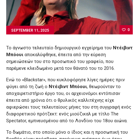
0
SEPTEMBER 11, 2025
Το άγνωστο τελευταίο δημιουργικό εγχείρημα του
Ντέιβιντ
Μπόουι
αποκαλύφθηκε, έπειτα από την εύρεση
σημειώσεών του στο προσωπικό του γραφείο, που
παρέμενε κλειδωμένο μετά τον θάνατό του το 2016.
Ενώ το «Blackstar», που κυκλοφόρησε λίγες ημέρες πριν
φύγει από τη ζωή ο
Ντέιβιντ Μπόουι
, θεωρούνταν το
αποχαιρετιστήριο έργο του, οι αρχειονόμοι εντόπισαν
έπειτα από χρόνια ότι ο θρυλικός καλλιτέχνης είχε
αφιερώσει τους τελευταίους μήνες του στη συγγραφή ενός
διαφορετικού πρότζεκτ: ενός μιούζικαλ με τίτλο The
Spectator, εμπνευσμένου από το Λονδίνο του 18ου αιώνα.
Το δωμάτιο, στο οποίο μόνο ο ίδιος και η προσωπική του
βοηθός είχαν πρόσβαση, παρέμεινε ανέπαφο έως ότου