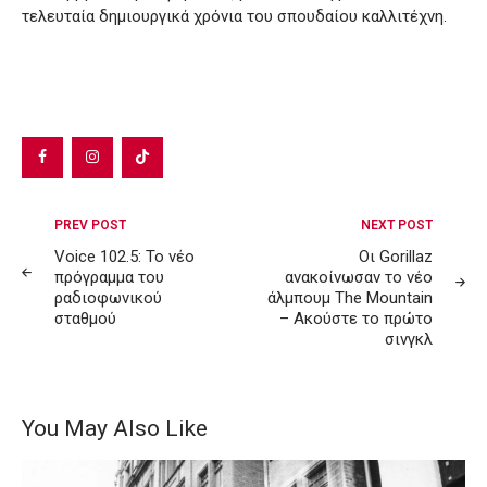
τελευταία δημιουργικά χρόνια του σπουδαίου καλλιτέχνη.
Post
PREV POST
NEXT POST
navigation
Voice 102.5: Το νέο
Οι Gorillaz
πρόγραμμα του
ανακοίνωσαν το νέο
ραδιοφωνικού
άλμπουμ The Mountain
σταθμού
– Ακούστε το πρώτο
σινγκλ
You May Also Like