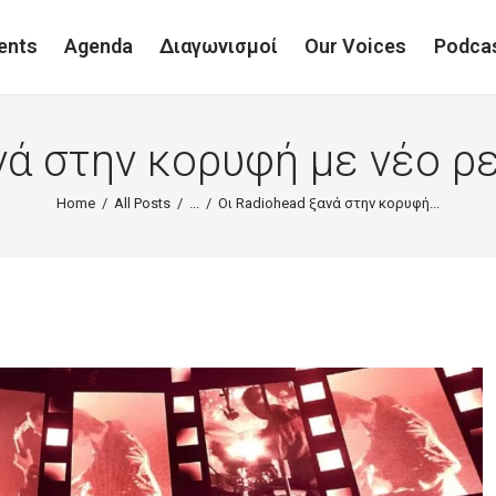
ents
Agenda
Διαγωνισμοί
Our Voices
Podca
νά στην κορυφή με νέο ρε
Home
All Posts
...
Οι Radiohead ξανά στην κορυφή...