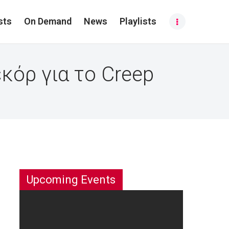
sts
On Demand
News
Playlists
κόρ για το Creep
Upcoming Events