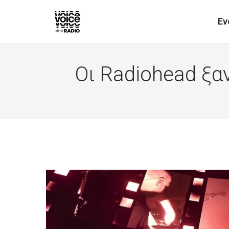
Ev
Οι Radiohead ξα