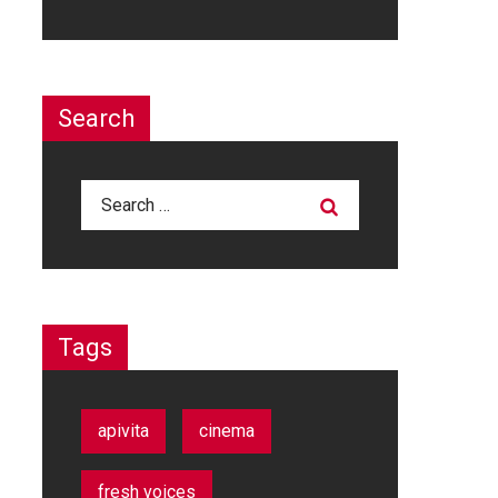
Search
Search
for:
Tags
apivita
cinema
fresh voices