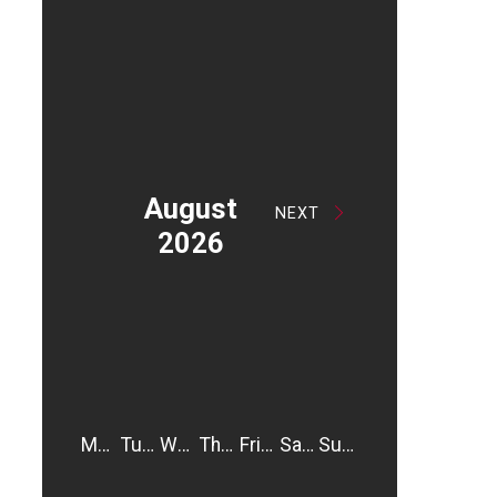
August
NEXT
2026
Monday
Tuesday
Wednesday
Thursday
Friday
Saturday
Sunday