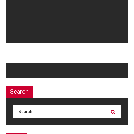
Search
Search
for: