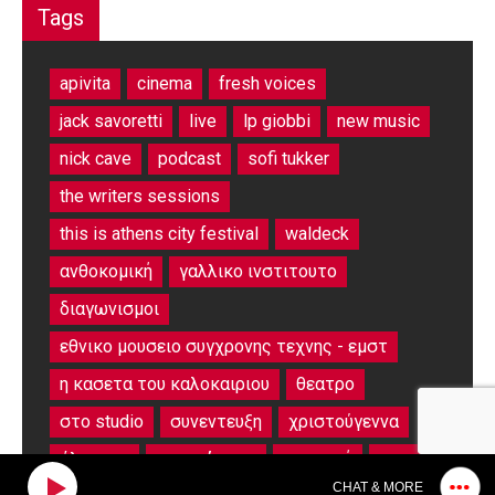
Tags
apivita
cinema
fresh voices
jack savoretti
live
lp giobbi
new music
nick cave
podcast
sofi tukker
the writers sessions
this is athens city festival
waldeck
ανθοκομική
γαλλικο ινστιτουτο
διαγωνισμοι
εθνικο μουσειο συγχρονης τεχνης - εμστ
η κασετα του καλοκαιριου
θεατρο
στο studio
συνεντευξη
χριστούγεννα
άλμπουμ
αφιερώματα
εκπομπή
μετρό
CHAT & MORE