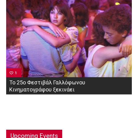
1
Το 25ο Φεστιβάλ Γαλλόφωνου
Κινηματογράφου ξεκινάει
Upcoming Events