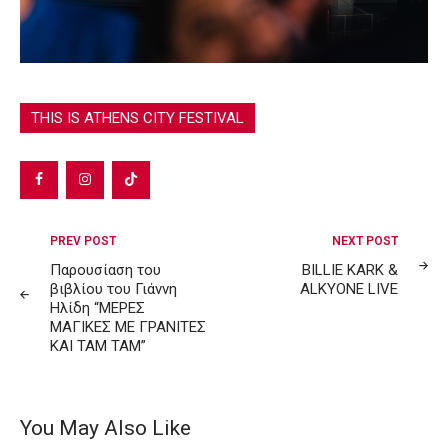
THIS IS ATHENS CITY FESTIVAL
Post
PREV POST
NEXT POST
navigation
Παρουσίαση του
BILLIE KARK &
βιβλίου του Γιάννη
ALKYONE LIVE
Ηλίδη “ΜΕΡΕΣ
ΜΑΓΙΚΕΣ ΜΕ ΓΡΑΝΙΤΕΣ
ΚΑΙ ΤΑΜ ΤΑΜ”
You May Also Like