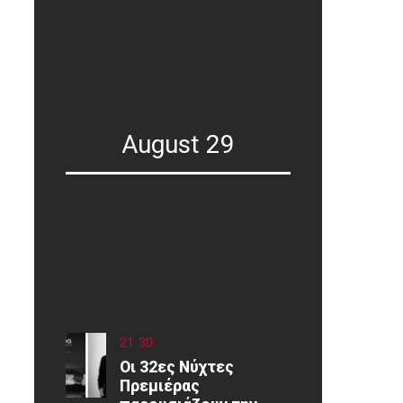
August 29
21
:
30
Οι 32ες Νύχτες
Πρεμιέρας