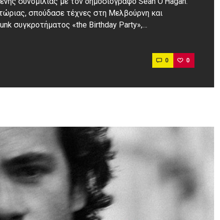
ένης συνομιλίας με τον δημοσιογράφο Seán O’Hagan.
κτώριας, σπούδασε τέχνες στη Μελβούρνη και
unk συγκροτήματος «the Birthday Party»,…
0
0