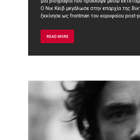
μια βιογραφία που προέκυψε μέσω εκτεταμ
Ο Νικ Κέιβ μεγάλωσε στην επαρχία της Βι
ξεκίνησε ως frontman του κορυφαίου post-p
READ MORE