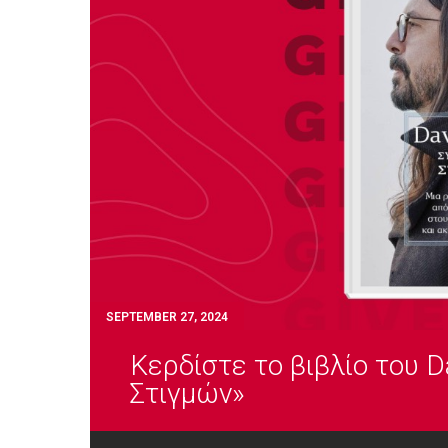
SEPTEMBER 27, 2024
Κερδίστε τo βιβλίο του D
Στιγμών»