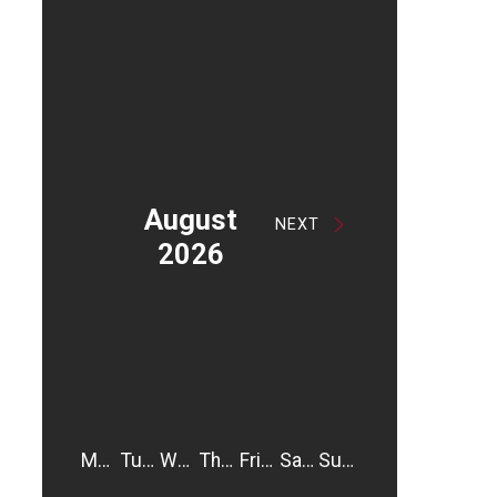
August
NEXT
2026
Monday
Tuesday
Wednesday
Thursday
Friday
Saturday
Sunday