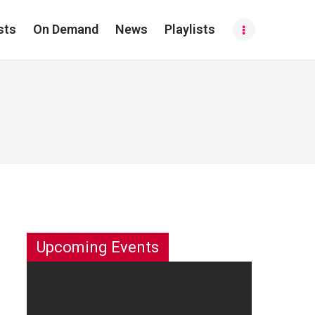
sts
On Demand
News
Playlists
Upcoming Events