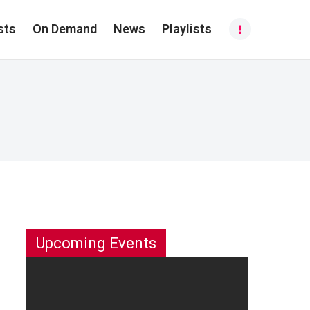
sts
On Demand
News
Playlists
Upcoming Events