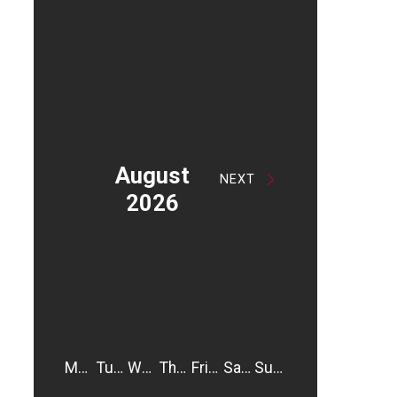
August
NEXT
2026
Monday
Tuesday
Wednesday
Thursday
Friday
Saturday
Sunday