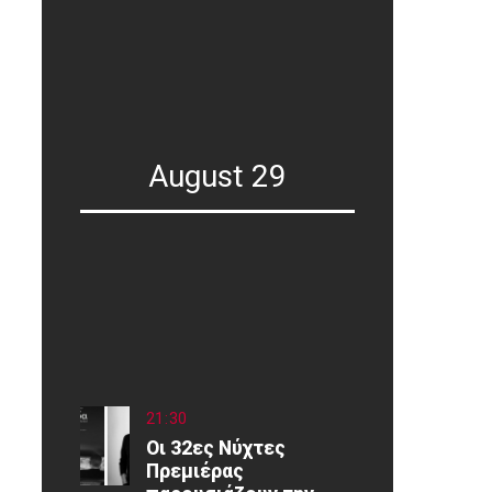
August 29
21
:
30
Οι 32ες Νύχτες
Πρεμιέρας