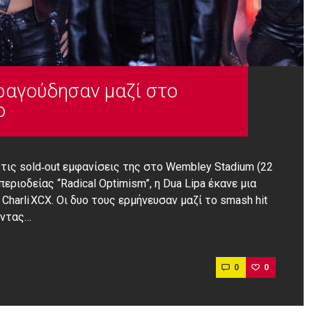
τραγούδησαν μαζί στο
ο
τις sold‑out εμφανίσεις της στο Wembley Stadium (22
εριοδείας “Radical Optimism”, η Dua Lipa έκανε μια
harli XCX. Οι δυο τους ερμήνευσαν μαζί το smash hit
ώντας…
0
0