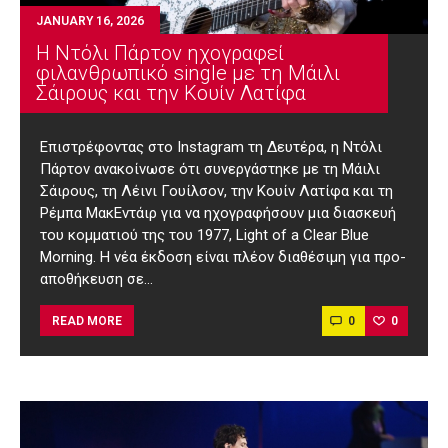
JANUARY 16, 2026
Η Ντόλι Πάρτον ηχογραφεί
φιλανθρωπικό single με τη Μάιλι
Σάιρους και την Κουίν Λατίφα
Επιστρέφοντας στο Instagram τη Δευτέρα, η Ντόλι
Πάρτον ανακοίνωσε ότι συνεργάστηκε με τη Μάιλι
Σάιρους, τη Λέινι Γουίλσον, την Κουίν Λατίφα και τη
Ρέμπα ΜακΕντάιρ για να ηχογραφήσουν μια διασκευή
του κομματιού της του 1977, Light of a Clear Blue
Morning. Η νέα έκδοση είναι πλέον διαθέσιμη για προ-
αποθήκευση σε…
0
0
READ MORE