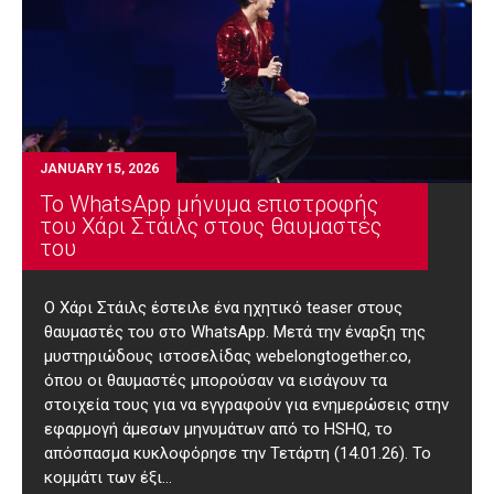
JANUARY 15, 2026
Το WhatsApp μήνυμα επιστροφής
του Χάρι Στάιλς στους θαυμαστές
του
Ο Χάρι Στάιλς έστειλε ένα ηχητικό teaser στους
θαυμαστές του στο WhatsApp. Μετά την έναρξη της
μυστηριώδους ιστοσελίδας webelongtogether.co,
όπου οι θαυμαστές μπορούσαν να εισάγουν τα
στοιχεία τους για να εγγραφούν για ενημερώσεις στην
εφαρμογή άμεσων μηνυμάτων από το HSHQ, το
απόσπασμα κυκλοφόρησε την Τετάρτη (14.01.26). Το
κομμάτι των έξι…