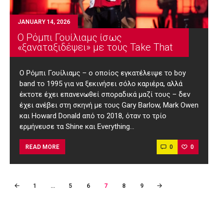
JANUARY 14, 2026
Ο Ρόμπι Γουίλιαμς ίσως
«ξαναταξιδέψει» με τους Take That
Ο Ρόμπι Γουίλιαμς – ο οποίος εγκατέλειψε το boy
band το 1995 για να ξεκινήσει σόλο καριέρα, αλλά
έκτοτε έχει επανενωθεί σποραδικά μαζί τους – δεν
έχει ανέβει στη σκηνή με τους Gary Barlow, Mark Owen
και Howard Donald από το 2018, όταν το τρίο
ερμήνευσε τα Shine και Everything…
0
0
READ MORE
Posts
PAGE
1
…
PAGE
5
PAGE
6
PAGE
7
<
PAGE
8
PAGE
9
pagination