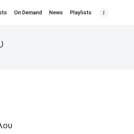
sts
On Demand
News
Playlists
υ
λου